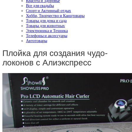
Красота и Здоровье
Все для свадьбы
Спорт и Активный отдых
Хобби, Творчество и Канцтовары
Товары для дома и сада
Товары для животных
Электроника и Техника
Телефоны и аксессуары
Автотовары
Плойка для создания чудо-
локонов с Алиэкспресс