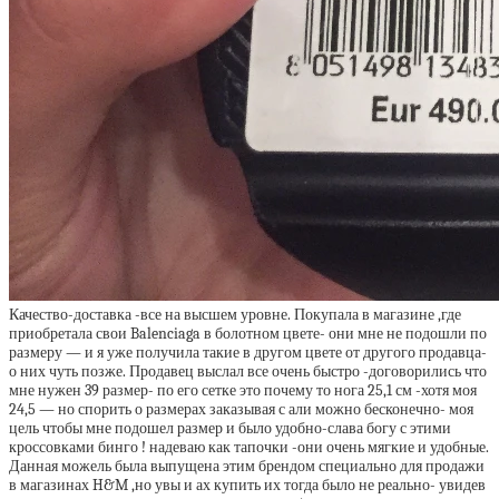
Качество-доставка -все на высшем уровне. Покупала в магазине ,где
приобретала свои Balenciaga в болотном цвете- они мне не подошли по
размеру — и я уже получила такие в другом цвете от другого продавца-
о них чуть позже. Продавец выслал все очень быстро -договорились что
мне нужен 39 размер- по его сетке это почему то нога 25,1 см -хотя моя
24,5 — но спорить о размерах заказывая с али можно бесконечно- моя
цель чтобы мне подошел размер и было удобно-слава богу с этими
кроссовками бинго ! надеваю как тапочки -они очень мягкие и удобные.
Данная можель была выпущена этим брендом специально для продажи
в магазинах H&M ,но увы и ах купить их тогда было не реально- увидев