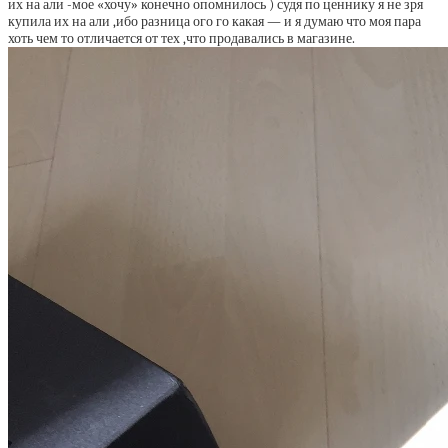
их на али -мое «хочу» конечно опомнилось ) судя по ценнику я не зря
купила их на али ,ибо разница ого го какая — и я думаю что моя пара
хоть чем то отличается от тех ,что продавались в магазине.