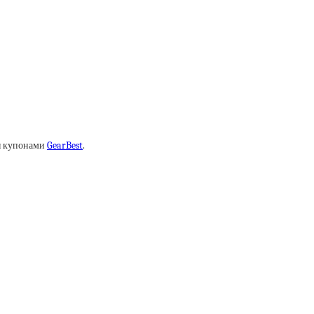
ся купонами
GearBest
.