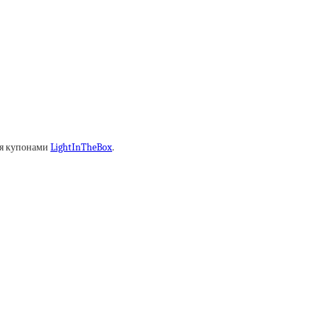
ся купонами
LightInTheBox
.