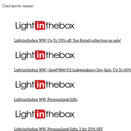
Смотрите также:
Lightinthebox WW, Up To 70% off, Top Rated collection on sale!
Lightinthebox WW, [App&Web]US Independence Day Sale: Up To 60% 
Lightinthebox WW, Personalized Gifts
Lightinthebox WW, Personalized Gifts: 2 for 20% OFF