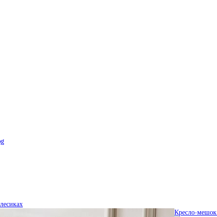
og
олесиках
Кресло-мешок