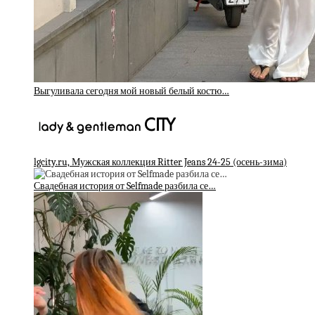
Выгуливала сегодня мой новый белый костю…
lgcity.ru, Мужская коллекция Ritter Jeans 24-25 (осень-зима)
Свадебная история от Selfmade разбила се…