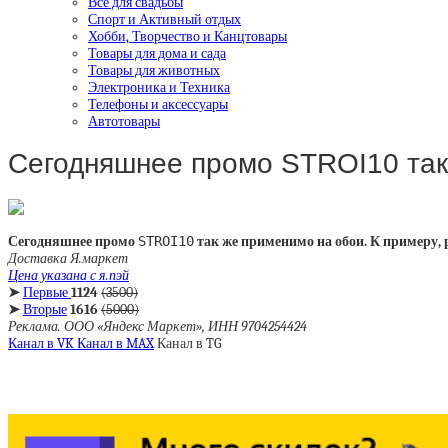
Все для свадьбы
Спорт и Активный отдых
Хобби, Творчество и Канцтовары
Товары для дома и сада
Товары для животных
Электроника и Техника
Телефоны и аксессуары
Автотовары
Сегодняшнее промо STROI10 та
Сегодняшнее промо
STROI10
так же применимо на обои. К примеру, 
Доставка Я.маркет
Цена указана с я.пэй
➤
Первые
1124
(3500)
➤
Вторые
1616
(5000)
Реклама. ООО «Яндекс Маркет», ИНН 9704254424
Канал в VK
Канал в MAX
Канал в TG