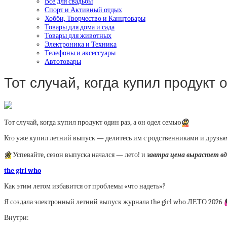
Все для свадьбы
Спорт и Активный отдых
Хобби, Творчество и Канцтовары
Товары для дома и сада
Товары для животных
Электроника и Техника
Телефоны и аксессуары
Автотовары
Тот случай, когда купил продукт
Тот случай, когда купил продукт один раз, а он одел семью
😍
Кто уже купил летний выпуск — делитесь им с родственниками и друзьям
🌼
Успевайте, сезон выпуска начался — лето! и
завтра цена вырастет вд
the girl who
Как этим летом избавится от проблемы «что надеть»?
Я создала электронный летний выпуск журнала the girl who ЛЕТО 2026
Внутри: