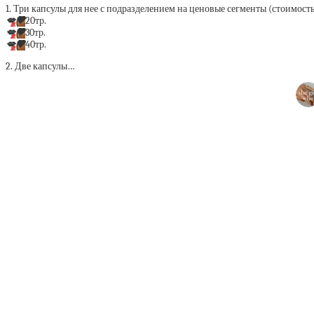
1. Три капсулы для нее с подразделением на ценовые сегменты (стоимость
💋
🤎
20тр.
💋
🤎
30тр.
💋
🤎
40тр.
2. Две капсулы…