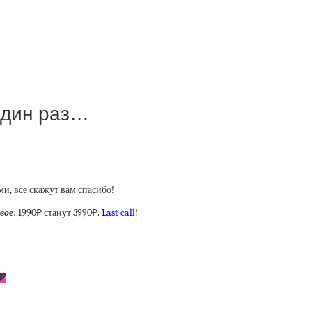
 один раз…
и, все скажут вам спасибо!
вое
: 1990₽ станут 3990₽.
Last call
!
💖