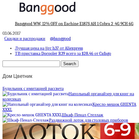
Banggood WW, 12% OFF on Eachine E187S AH 1 Cobra 2_4G 9CH 6G
03.06.2017
Скидки и распродажи
@banggood
Лучшая цена на jjrc h37 от Aliexpress
ТВ приставка Docooler R39 всего за $28.46 от Cafago
Дом Цветник
Будильник с имитацией рассвета
Напольный органайзер для книг на
колесиках
Кресло-мешок GHENTA
XXXL
Шкаф-Пенал-Стеллаж
Раздвижной лоток для столовых приборов