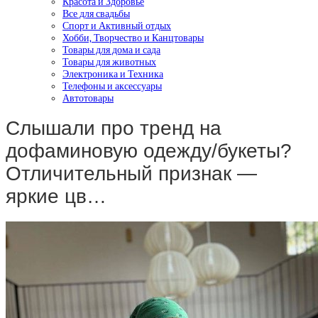
Красота и Здоровье
Все для свадьбы
Спорт и Активный отдых
Хобби, Творчество и Канцтовары
Товары для дома и сада
Товары для животных
Электроника и Техника
Телефоны и аксессуары
Автотовары
Слышали про тренд на
дофаминовую одежду/букеты?
Отличительный признак —
яркие цв…