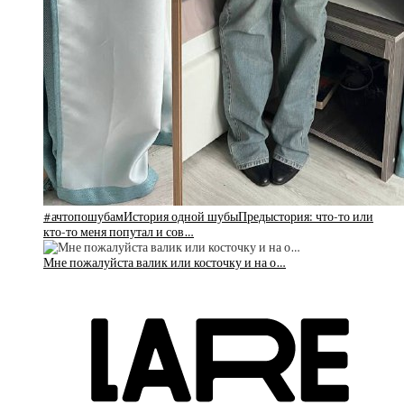
#ачтопошубамИстория одной шубыПредыстория: что-то или
кто-то меня попутал и сов…
Мне пожалуйста валик или косточку и на о…