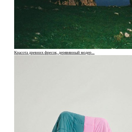
Красота древних фресок, дерявянный модер…