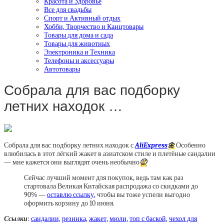
Красота и Здоровье
Все для свадьбы
Спорт и Активный отдых
Хобби, Творчество и Канцтовары
Товары для дома и сада
Товары для животных
Электроника и Техника
Телефоны и аксессуары
Автотовары
Собрала для вас подборку
летних находок …
Собрала для вас подборку летних находок с
AliExpress
🌼
Особенно
влюбилась в этот лёгкий жакет в азиатском стиле и плетёные сандалии
— мне кажется они выглядят очень необычно
🙂
Сейчас лучший момент для покупок, ведь там как раз
стартовала Великая Китайская распродажа со скидками до
90% —
оставлю ссылку,
чтобы вы тоже успели выгодно
оформить корзину до 10 июня.
Ссылки
:
сандалии,
резинка,
жакет,
мюли,
топ с баской,
чехол для