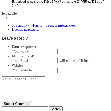
Banggood WW, Promo Price $46.99 on Wltoys 244018 RTR 1 or 24
2_4G
16.05.2026
test
За выдумку и фантазию теперь иногда сход…
Превью капсулы…
Leave a Reply
Name (required)
Mail (required)
(will not be published)
Website