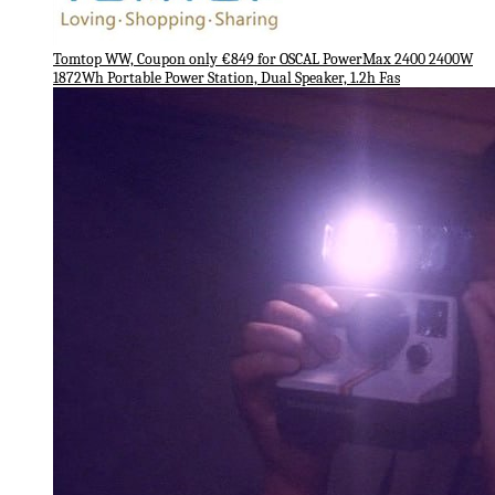
Tomtop WW, Coupon only €849 for OSCAL PowerMax 2400 2400W
1872Wh Portable Power Station, Dual Speaker, 1.2h Fas