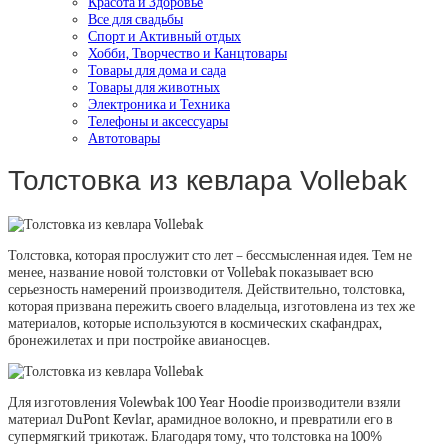
Красота и Здоровье
Все для свадьбы
Спорт и Активный отдых
Хобби, Творчество и Канцтовары
Товары для дома и сада
Товары для животных
Электроника и Техника
Телефоны и аксессуары
Автотовары
Толстовка из кевлара Vollebak
Толстовка, которая прослужит сто лет – бессмысленная идея. Тем не
менее, название новой толстовки от Vollebak показывает всю
серьезность намерений производителя. Действительно, толстовка,
которая призвана пережить своего владельца, изготовлена из тех же
материалов, которые используются в космических скафандрах,
бронежилетах и при постройке авианосцев.
Для изготовления Volewbak 100 Year Hoodie производители взяли
материал DuPont Kevlar, арамидное волокно, и превратили его в
супермягкий трикотаж. Благодаря тому, что толстовка на 100%