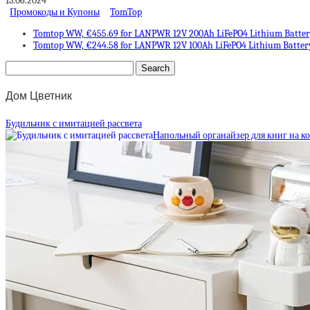
13.06.2024
Промокоды и Купоны
TomTop
Tomtop WW, €455.69 for LANPWR 12V 200Ah LiFePO4 Lithium Batter
Tomtop WW, €244.58 for LANPWR 12V 100Ah LiFePO4 Lithium Batter
Дом Цветник
Будильник с имитацией рассвета
Напольный органайзер для книг на к