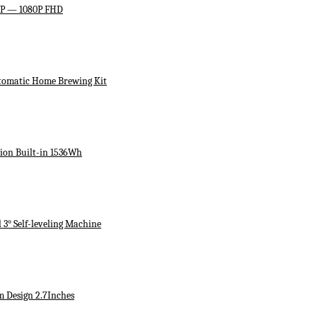
HP — 1080P FHD
utomatic Home Brewing Kit
ion Built-in 1536Wh
3° Self-leveling Machine
m Design 2.7Inches