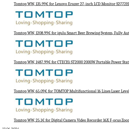
Tomtop WW, 135.99€ for Lenovo Erazer 27-inch LCD Monitor S2772
Tomtop WW, 1208.99€ for igulu Smart Beer Brewing System, Fully A
Tomtop WW, 1487.99€ for CTECHi ST2000 2000W Portable Power Stat
Tomtop WW, 65.09€ for TOMTOP Multifunctional 16 Lines Laser Level 
Tomtop WW, 25.1€ for Digital Camera Video Recorder 16X F-ocus Zoo