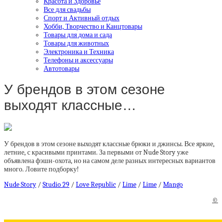
Красота и Здоровье
Все для свадьбы
Спорт и Активный отдых
Хобби, Творчество и Канцтовары
Товары для дома и сада
Товары для животных
Электроника и Техника
Телефоны и аксессуары
Автотовары
У брендов в этом сезоне
выходят классные…
У брендов в этом сезоне выходят классные брюки и джинсы. Все яркие,
летние, с красивыми принтами. За первыми от Nude Story уже
объявлена фэшн-охота, но на самом деле разных интересных вариантов
много. Ловите подборку!
Nude Story
/
Studio 29
/
Love Republic
/
Lime
/
Lime
/
Mango
©