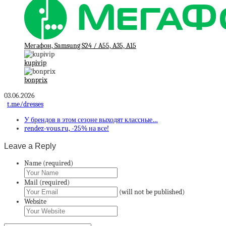
Мегафон, Samsung S24 / A55, A35, A15
kupivip
bonprix
03.06.2026
t.me/dresses
У брендов в этом сезоне выходят классные…
rendez-vous.ru, -25% на все!
Leave a Reply
Name (required)
Mail (required)
(will not be published)
Website