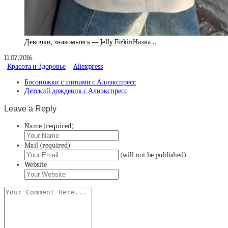
Девочки, знакомьтесь — Jelly FirkinНазва…
11.07.2016
Красота и Здоровье
Aliexpress
Босоножки с шипами с Алиэкспресс
Детский дождевик с Алиэкспресс
Leave a Reply
Name (required)
Mail (required)
(will not be published)
Website