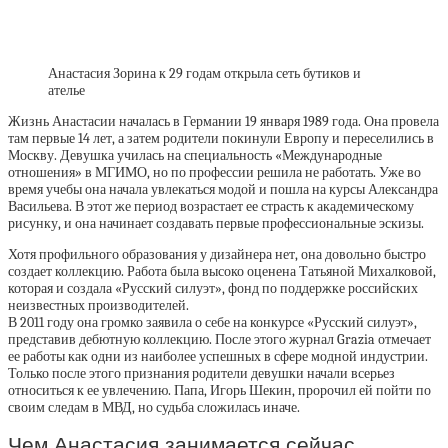
Анастасия Зорина к 29 годам открыла сеть бутиков и
ателье
Жизнь Анастасии началась в Германии 19 января 1989 года. Она провела
там первые 14 лет, а затем родители покинули Европу и переселились в
Москву. Девушка училась на специальность «Международные
отношения» в МГИМО, но по профессии решила не работать. Уже во
время учебы она начала увлекаться модой и пошла на курсы Александра
Васильева. В этот же период возрастает ее страсть к академическому
рисунку, и она начинает создавать первые профессиональные эскизы.
Хотя профильного образования у дизайнера нет, она довольно быстро
создает коллекцию. Работа была высоко оценена Татьяной Михалковой,
которая и создала «Русский силуэт», фонд по поддержке российских
неизвестных производителей.
В 2011 году она громко заявила о себе на конкурсе «Русский силуэт»,
представив дебютную коллекцию. После этого журнал Grazia отмечает
ее работы как одни из наиболее успешных в сфере модной индустрии.
Только после этого признания родители девушки начали всерьез
относиться к ее увлечению. Папа, Игорь Шекин, пророчил ей пойти по
своим следам в МВД, но судьба сложилась иначе.
Чем Анастасия занимается сейчас