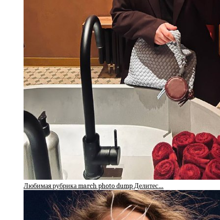
Любимая рубрика march photo dump Делитес…