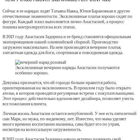
Сейчас в ее нарядах ходят Татьяна Навка, Юлия Барановкая и другие
отечественные знаменитости. Эксклюзивные платья хорошо сидят по
фигуре. Каждый эскиз выполняется лично Анастасией, а процесс
пошива контролируется на всех этапах.
В 2017 году Анастасия Задорина и ее бренд становятся официальным
экипировщиком нашей олимпийской сборной. Производство
загружено максимально. На нем производятся вечерние платья,
элегантная одежда для йоги, спортивная и повседневная одежда.
Эксклюзивные вечерние наряды Анастасии получаются
особенно хорошо.
Девушка признается, что ей гораздо больше нравится работа,
ориентированная на эксклюзивность. В прошлом году было открыто
ателье, в котором проводятся регулярные встречи с покупательницами.
Этот процесс действительно вдохновляет дизайнера, позволяет учесть
все пожелания клиента.
Личная жизнь Анастасии остается непубличной. У нее есть пятилетний
сын Марк, но мужа, по-видимому, нет. Известно, что мама уделяет
много времени воспитанию мальчика, сама будит его по утрам,
несмотря на колоссальную загруженность.
В 2017 году Анастасия Задорина начала активно развивать свой