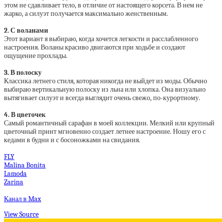
этом не сдавливает тело, в отличие от настоящего корсета. В нем не
жарко, а силуэт получается максимально женственным.
2. С воланами
Этот вариант я выбираю, когда хочется легкости и расслабленного
настроения. Воланы красиво двигаются при ходьбе и создают
ощущение прохлады.
3. В полоску
Классика летнего стиля, которая никогда не выйдет из моды. Обычно
выбираю вертикальную полоску из льна или хлопка. Она визуально
вытягивает силуэт и всегда выглядит очень свежо, по-курортному.
4. В цветочек
Самый романтичный сарафан в моей коллекции. Мелкий или крупный
цветочный принт мгновенно создает летнее настроение. Ношу его с
кедами в будни и с босоножками на свидания.
FLY
Malina Bonita
Lamoda
Zarina
Канал в Max
View Source