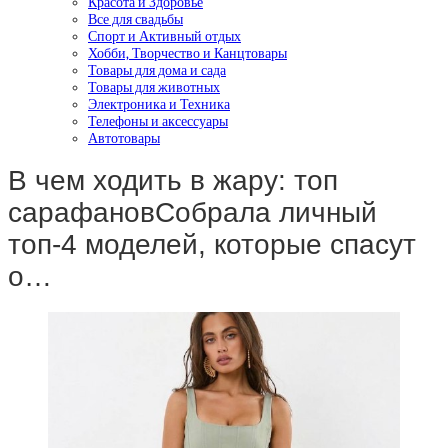
Красота и Здоровье
Все для свадьбы
Спорт и Активный отдых
Хобби, Творчество и Канцтовары
Товары для дома и сада
Товары для животных
Электроника и Техника
Телефоны и аксессуары
Автотовары
В чем ходить в жару: топ
сарафановСобрала личный
топ-4 моделей, которые спасут
о…