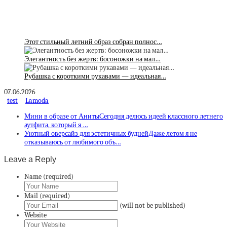
Этот стильный летний образ собран полнос…
Элегантность без жертв: босоножки на мал…
Рубашка с короткими рукавами — идеальная…
07.06.2026
test
Lamoda
Мини в образе от АнитыСегодня делюсь идеей классного летнего
аутфита, который я …
Уютный оверсайз для эстетичных буднейДаже летом я не
отказываюсь от любимого объ…
Leave a Reply
Name (required)
Mail (required)
(will not be published)
Website