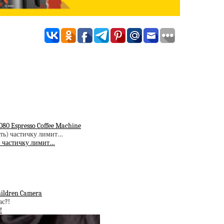
80 Espresso Coffee Machine
ь) частичку лимит…
hildren Camera
!