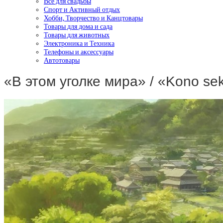
Все для свадьбы
Спорт и Активный отдых
Хобби, Творчество и Канцтовары
Товары для дома и сада
Товары для животных
Электроника и Техника
Телефоны и аксессуары
Автотовары
«В этом уголке мира» / «Kono se