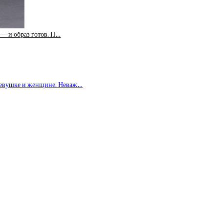
 — и образ готов. П…
девушке и женщине. Неваж…