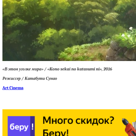
«В этом уголке мира» / «Kono sekai no katasumi ni», 2016
Режиссер / Катабути Сунао
Art Cinema