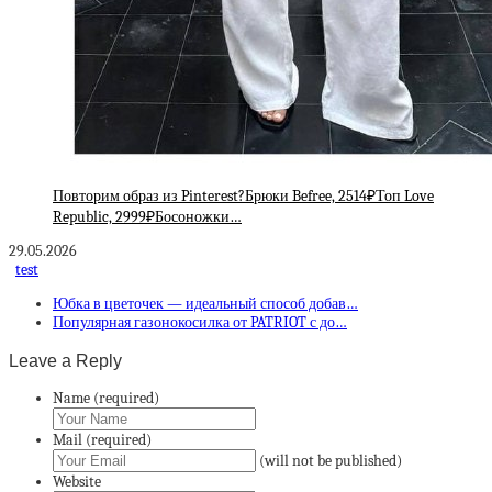
Повторим образ из Pinterest?Брюки Befree, 2514₽Топ Love
Republic, 2999₽Босоножки…
29.05.2026
test
Юбка в цветочек — идеальный способ добав…
Популярная газонокосилка от PATRIOT с до…
Leave a Reply
Name (required)
Mail (required)
(will not be published)
Website