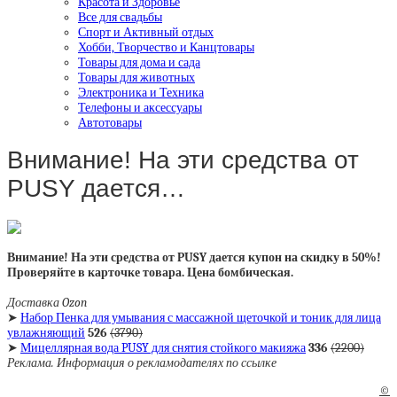
Красота и Здоровье
Все для свадьбы
Спорт и Активный отдых
Хобби, Творчество и Канцтовары
Товары для дома и сада
Товары для животных
Электроника и Техника
Телефоны и аксессуары
Автотовары
Внимание! На эти средства от
PUSY дается…
Внимание! На эти средства от PUSY дается купон на скидку в 50%!
Проверяйте в карточке товара. Цена бомбическая.
Доставка
Ozon
➤
Набор Пенка для умывания с массажной щеточкой и тоник для лица
увлажняющий
526
(3790)
➤
Мицеллярная вода PUSY для снятия стойкого макияжа
336
(2200)
Реклама. Информация о рекламодателях по ссылке
©