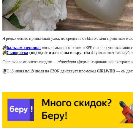
Я редко меняю привычный уход, но средства от bhab стали приятным искл
🤩
Бальзам-точилка:
мягко смывает макияж и SPF, не пересушивая мою 
🤩
Сыворотка
(подходит и для зоны вокруг глаз):
увлажняет так глубок
Главный компонент средств —
slowchaga
(ферментированный экстракт ко
📎
С 18 июня по 18 июля на OZON действует промокод
GIRLWHO
— он дает