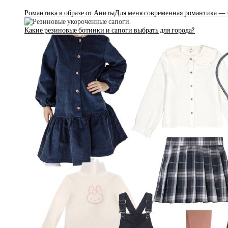
Романтика в образе от АнитыДля меня современная романтика — э
Какие резиновые ботинки и сапоги выбрать для города?