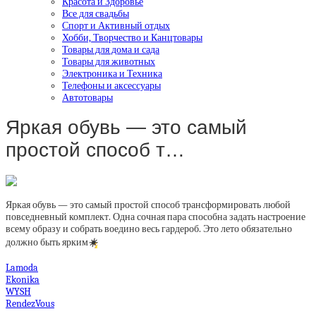
Красота и Здоровье
Все для свадьбы
Спорт и Активный отдых
Хобби, Творчество и Канцтовары
Товары для дома и сада
Товары для животных
Электроника и Техника
Телефоны и аксессуары
Автотовары
Яркая обувь — это самый
простой способ т…
Яркая обувь — это самый простой способ трансформировать любой
повседневный комплект. Одна сочная пара способна задать настроение
всему образу и собрать воедино весь гардероб. Это лето обязательно
должно быть ярким
☀️
Lamoda
Ekonika
WYSH
RendezVous