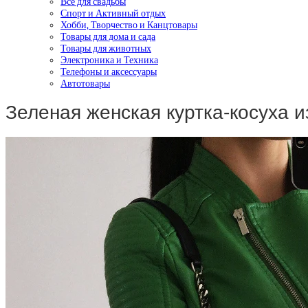
Все для свадьбы
Спорт и Активный отдых
Хобби, Творчество и Канцтовары
Товары для дома и сада
Товары для животных
Электроника и Техника
Телефоны и аксессуары
Автотовары
Зеленая женская куртка-косуха и