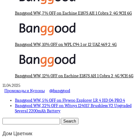
Banggood WW, 7% OFF on Eachine E187S AH 1 Cobra 2_4G 9CH 6G
Banggood WW, 10% OFF on WPL C94 1 or 12 UAZ 469 2_4G
Banggood WW, 12% OFF on Eachine E187S AH 1 Cobra 2_4G 9CH 6G
11.04.2025
Промокоды и Купоны
@banggood
Banggood WW, 5% OFF on Flywoo Explorer LR 4 HD O4 PRO 4
Banggood WW, 22% OFF on Wltoys 124017 Brushless V2 Upgraded
Several 2200mAh Battery
Дом Цветник