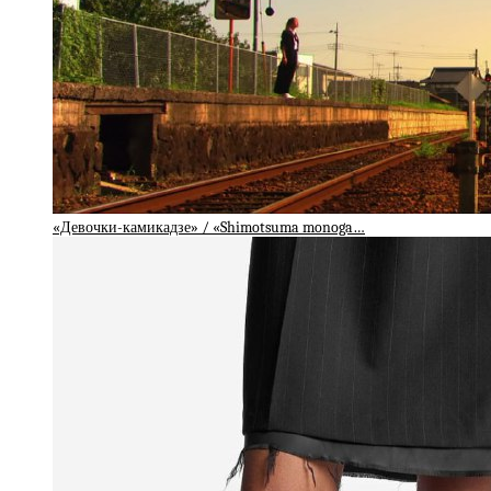
«Девочки-камикадзе» / «Shimotsuma monoga…