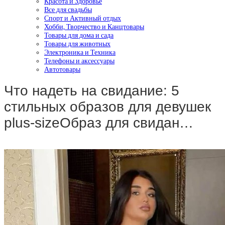
Красота и Здоровье
Все для свадьбы
Спорт и Активный отдых
Хобби, Творчество и Канцтовары
Товары для дома и сада
Товары для животных
Электроника и Техника
Телефоны и аксессуары
Автотовары
Что надеть на свидание: 5
стильных образов для девушек
plus-sizeОбраз для свидан…