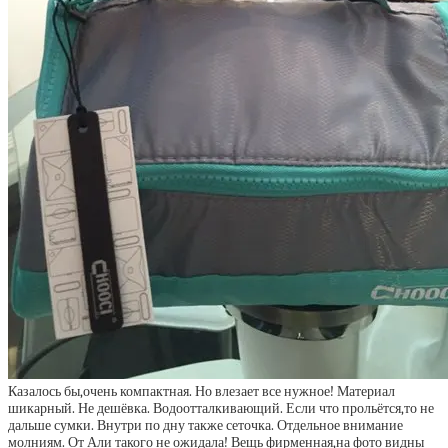
Казалось бы,очень компактная. Но влезает все нужное! Материал
шикарный. Не дешёвка. Водоотталкивающий. Если что прольётся,то не
дальше сумки. Внутри по дну также сеточка. Отдельное внимание
молниям. От Али такого не ожидала! Вещь фирменная,на фото видны