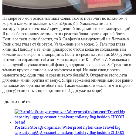
На море это мои основные маст-хэвы. То,что позволит во влажном и
жарком климате выглядеть как пЭрсик)) 1. Умывалка нивеа с
матирующим эффектом.2 крем дневной диадемин также матирующий.
Я не люблю тоналку летом, а эти средства блокируют жирный блеск.
Если все таки лицо блестит, то 3. Салфетки матирующий из Летуаль 4.
Ролик под глаза от биотерм. Увлажнение и массаж. 5. Гель под глаза
клиник. Наношу в течении дня,просто чтобы кожа не сохла,ведь там
больше всего вероятны морщины. Все эти средства стоят до 500 рублей
и отлично справляются) а вот мои находки от Kiehl’s 6 и 7. Умывалка с
календулой и увлажняющий флюид в дорожных версиях. 8. Средство от
тёмных кругов с тональным эффектом и spf. Не надо слов,просто
нанесите под один глаз и сравните,это бомба! 9. Открытие этого лета
для меня- мини бритва от венус. Я приверженец эпиляции,но все равно
на пляже без бритвы не обойтись. Такая малышка в чехле то что надо в
дорогу) если есть вопросы,пишите! И да,я уже на море)
Где это найти:
Portable Storage organizer Waterproof nylon case Travel big
capacity luggage cosmetic makeup toiletry Bag fashion CHOOCI