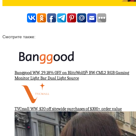
Смотрите также:
Banggood WW, 29.18% OFF on BlitzWolf庐 BW-CML2 RGB Gaming
Monitor Light Bar Dual Light Source
TVCmall WW, $20 off sitewide purchases of $300+ order value