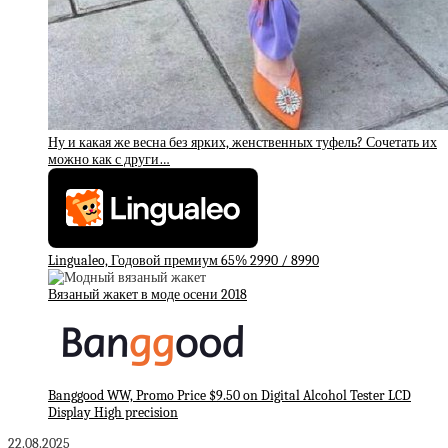
Ну и какая же весна без ярких, женственных туфель? Сочетать их
можно как с други…
Lingualeo, Годовой премиум 65% 2990 / 8990
Вязаный жакет в моде осени 2018
Banggood WW, Promo Price $9.50 on Digital Alcohol Tester LCD
Display High precision
22.08.2025