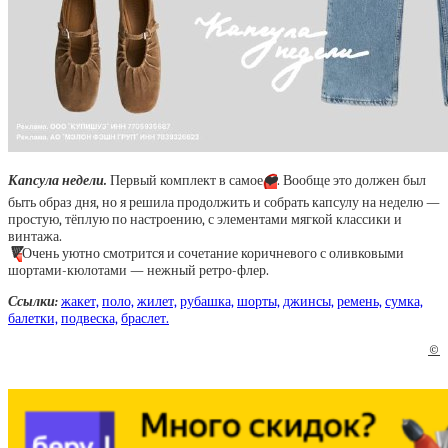
Капсула недели.
Первый комплект в самое
❤️
. Вообще это должен был
быть образ дня, но я решила продолжить и собрать капсулу на неделю —
простую, тёплую по настроению, с элементами мягкой классики и
винтажа.
🔻
Очень уютно смотрится и сочетание коричневого с оливковыми
шортами-кюлотами — нежный ретро-флер.
Ссылки:
жакет,
поло,
жилет,
рубашка,
шорты,
джинсы,
ремень,
сумка,
балетки,
подвеска,
браслет.
©