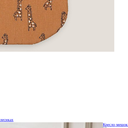
олесиках
Кресло-мешок