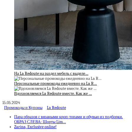
На La Redoute на раздел мебель с выделе…
Персональные промокоды ежедневно на La R…
Вдохновляемся La Redoute вместе. Как же …
15.05.2024
Промокоды и Купоны
La Redoute
Пара образов с вязаными кроп-топами и обувью из подборки.
ОБРАЗ СЛЕВА: Шорты Lim…
Zarina, Exclusive online!