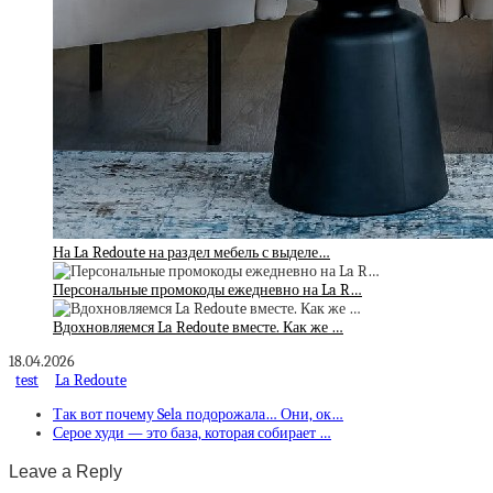
На La Redoute на раздел мебель с выделе…
Персональные промокоды ежедневно на La R…
Вдохновляемся La Redoute вместе. Как же …
18.04.2026
test
La Redoute
Так вот почему Sela подорожала… Они, ок…
Серое худи — это база, которая собирает …
Leave a Reply