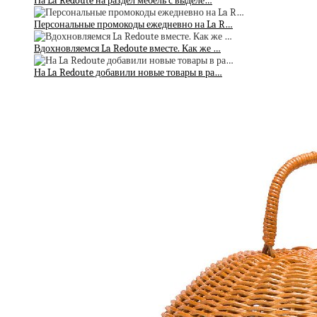
На La Redoute на раздел мебель с выделе…
Персональные промокоды ежедневно на La R…
Вдохновляемся La Redoute вместе. Как же …
На La Redoute добавили новые товары в ра…