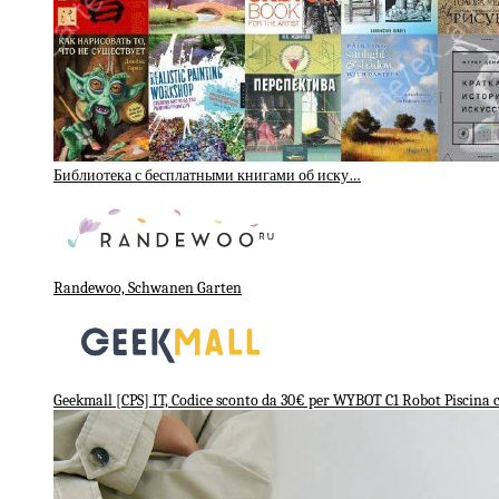
Библиотека с бесплатными книгами об иску…
Randewoo, Schwanen Garten
Geekmall [CPS] IT, Codice sconto da 30€ per WYBOT C1 Robot Piscina c