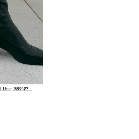
1. Lime, 15999₽2…