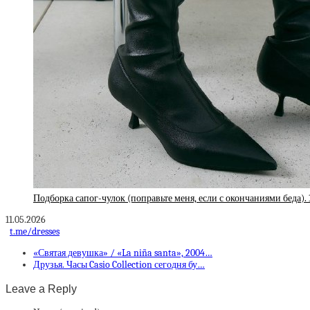
Подборка сапог-чулок (поправьте меня, если с окончаниями беда). 
11.05.2026
t.me/dresses
«Святая девушка» / «La niña santa», 2004…
Друзья. Часы Casio Collection сегодня бу…
Leave a Reply