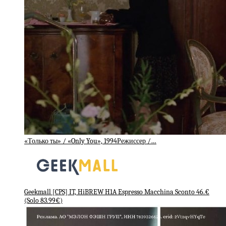
«Только ты» / «Only You», 1994Режиссер /…
Geekmall [CPS] IT, HiBREW H1A Espresso Macchina Sconto 46.€
(Solo 83.99€)