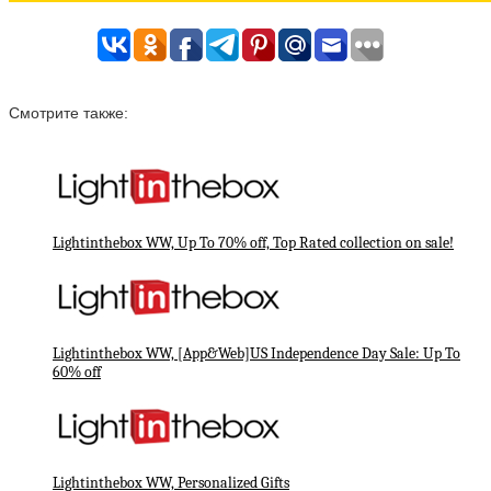
Смотрите также:
Lightinthebox WW, Up To 70% off, Top Rated collection on sale!
Lightinthebox WW, [App&Web]US Independence Day Sale: Up To
60% off
Lightinthebox WW, Personalized Gifts