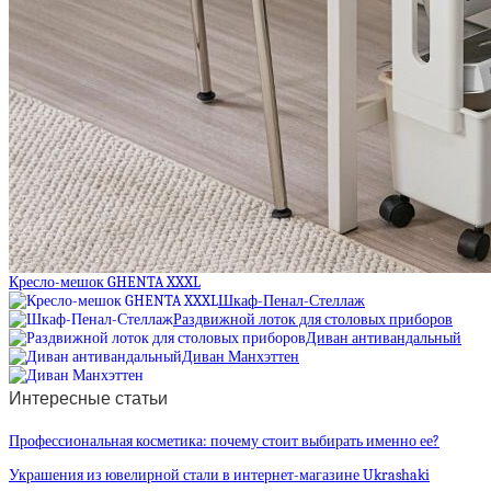
Кресло-мешок GHENTA XXXL
Шкаф-Пенал-Стеллаж
Раздвижной лоток для столовых приборов
Диван антивандальный
Диван Манхэттен
Интересные статьи
Профессиональная косметика: почему стоит выбирать именно ее?
Украшения из ювелирной стали в интернет-магазине Ukrashaki