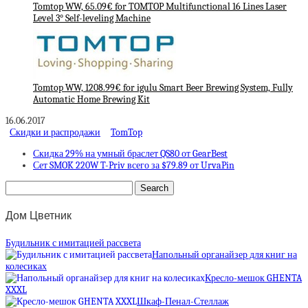
Tomtop WW, 65.09€ for TOMTOP Multifunctional 16 Lines Laser
Level 3° Self-leveling Machine
Tomtop WW, 1208.99€ for igulu Smart Beer Brewing System, Fully
Automatic Home Brewing Kit
16.06.2017
Скидки и распродажи
TomTop
Скидка 29% на умный браслет QS80 от GearBest
Сет SMOK 220W T-Priv всего за $79.89 от UrvaPin
Дом Цветник
Будильник с имитацией рассвета
Напольный органайзер для книг на
колесиках
Кресло-мешок GHENTA
XXXL
Шкаф-Пенал-Стеллаж