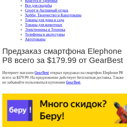
Красота и Здоровье
Все для свадьбы
Спорт и Активный отдых
Хобби, Творчество и Канцтовары
Товары для дома и сада
Товары для животных
Электроника и Техника
Телефоны и аксессуары
Автотовары
Предзаказ смартфона Elephone
P8 всего за $179.99 от GearBest
Интернет-магазин
GearBest
открыл предзаказ на смартфон Elephone P8
всего за $179.99. На предложение действует бесплатная доставка. Также
не забывайте пользоваться купонами
GearBest
.