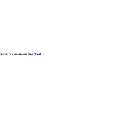
зоваться купонами
GearBest
.