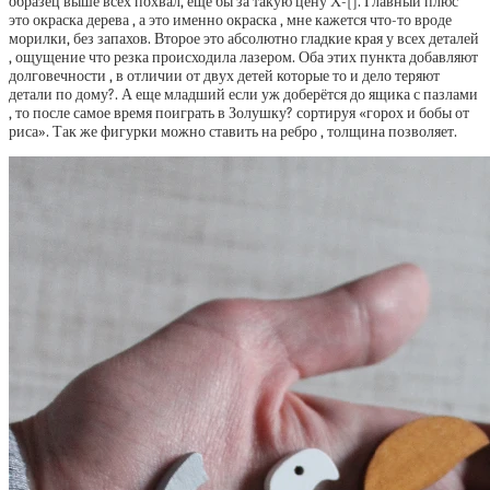
образец выше всех похвал, еще бы за такую цену Х-[]. Главный плюс
это окраска дерева , а это именно окраска , мне кажется что-то вроде
морилки, без запахов. Второе это абсолютно гладкие края у всех деталей
, ощущение что резка происходила лазером. Оба этих пункта добавляют
долговечности , в отличии от двух детей которые то и дело теряют
детали по дому?. А еще младший если уж доберётся до ящика с пазлами
, то после самое время поиграть в Золушку? сортируя «горох и бобы от
риса». Так же фигурки можно ставить на ребро , толщина позволяет.