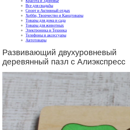
Красота и Здоровье
Все для свадьбы
Спорт и Активный отдых
Хобби, Творчество и Канцтовары
Товары для дома и сада
Товары для животных
Электроника и Техника
Телефоны и аксессуары
Автотовары
Развивающий двухуровневый
деревянный пазл с Алиэкспресс