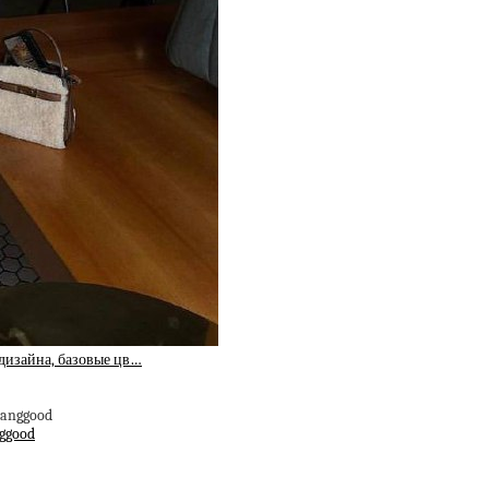
дизайна, базовые цв…
ggood