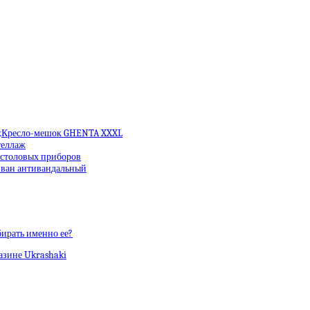
Кресло-мешок GHENTA XXXL
еллаж
 столовых приборов
ван антивандальный
бирать именно ее?
азине Ukrashaki