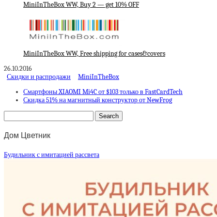
MiniInTheBox WW, Buy 2 — get 10% OFF
MiniInTheBox WW, Free shipping for cases&covers
26.10.2016
Скидки и распродажи
MiniInTheBox
Смартфоны XIAOMI Mi4C от $103 только в FastCardTech
Скидка 51% на магнитный конструктор от NewFrog
Дом Цветник
Будильник с имитацией рассвета