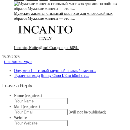
Мужские жилеты: стильный маст-хэв для многослойных
образовМужские жилеты — это т…
Incanto, КиберДни! Скидки до -50%!
15.04.2025
t.me/srazu_vsyo
Ору, мисс! — самый крупный и самый смешн…
Туалетная вода Jimmy Choo L’Eau 60ml с с…
Leave a Reply
Name (required)
Mail (required)
(will not be published)
Website