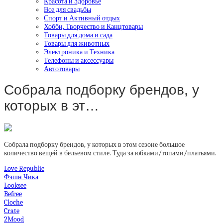
Красота и Здоровье
Все для свадьбы
Спорт и Активный отдых
Хобби, Творчество и Канцтовары
Товары для дома и сада
Товары для животных
Электроника и Техника
Телефоны и аксессуары
Автотовары
Собрала подборку брендов, у
которых в эт…
Собрала подборку брендов, у которых в этом сезоне большое
количество вещей в бельевом стиле. Туда за юбками/топами/платьями.
Love Republic
Фэшн Чика
Looksee
Befree
Cloche
Crate
2Mood