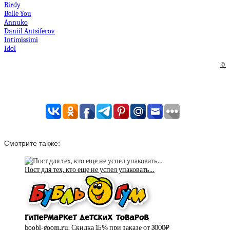
Birdy
Belle You
Annuko
Daniil Antsiferov
Intimissimi
Idol
©
Смотрите также:
Пост для тех, кто еще не успел упаковать…
boobl-goom.ru, Скидка 15% при заказе от 3000₽