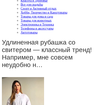
Красота и Здоровье
Все для свадьбы
Спорт и Активный отдых
Хобби, Творчество и Канцтовары
Товары для дома и сада
Товары для животных
Электроника и Техника
Телефоны и аксессуары
Автотовары
Удлиненная рубашка со
свитером — классный тренд!
Например, мне совсем
неудобно н…