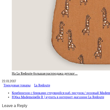
На La Redoute большая распродажа детског…
22.01.2017
Трендовые товары
La Redoute
Комбинезон с брюками струящийся наб. рисунок/ розовый Mademoi
Юбка Mademoiselle R | купить в интернет-магазине La Redoute
Leave a Reply