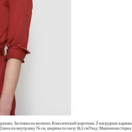
е рукава. Застежка на молнию. Классический воротник. 2 нагрудных карман
Длина по внутр.шву 76 см, ширина по низу 16,5 смУход :Машинная стирка