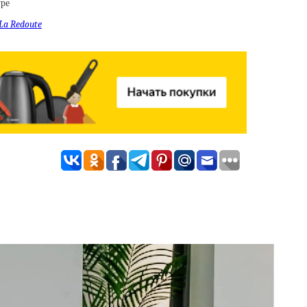
уре
La Redoute