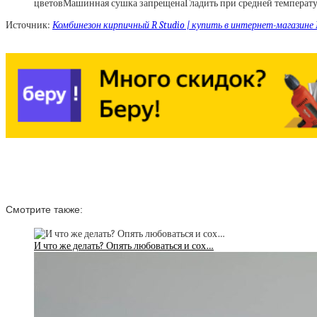
цветовМашинная сушка запрещенаГладить при средней температ
Источник:
Комбинезон кирпичный R Studio | купить в интернет-магазине 
Смотрите также:
И что же делать? Опять любоваться и сох…