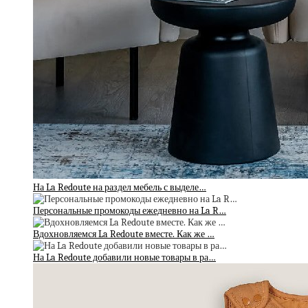
На La Redoute на раздел мебель с выделе…
Персональные промокоды ежедневно на La R…
Вдохновляемся La Redoute вместе. Как же …
На La Redoute добавили новые товары в ра…