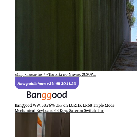
«Сад камелий» / «Tsubaki no Niwa», 2020Р…
Banggood WW, 58.76% OFF on LORIIK LR68 Triple Mode
Mechanical Keyboard 68 Keys Gateron Switch Thr