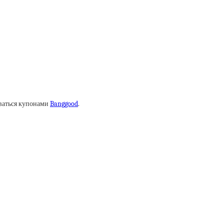
оваться купонами
Banggood
.