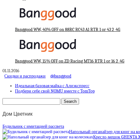
Banggood WW, 40% OFF on 88RC RC43 A1 RTR 1 or 43 2_4G
Banggood WW, 15% OFF on ZD Racing MT16 RTR 1 or 16 2_4G
01.11.2016
Скидки и распродажи
@banggood
Идеальная базовая майка с Алиэкспресс
Подбери себе свой NOMU вместе с TomTop
Дом Цветник
Будильник с имитацией рассвета
Напольный органайзер для книг на к
Кресло-мешок GHENTA 