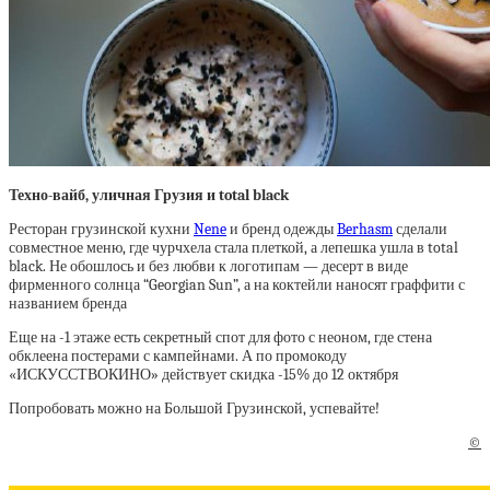
Техно-вайб, уличная Грузия и total
black
Ресторан грузинской кухни
Nene
и бренд одежды
Berhasm
сделали
совместное меню, где чурчхела стала плеткой, а лепешка ушла в total
black. Не обошлось и без любви к логотипам — десерт в виде
фирменного солнца “Georgian Sun”, а на коктейли наносят граффити с
названием бренда
Еще на -1 этаже есть секретный спот для фото с неоном, где стена
обклеена постерами с кампейнами. А по промокоду
«ИСКУССТВОКИНО» действует скидка -15% до 12 октября
Попробовать можно на Большой Грузинской, успевайте!
©