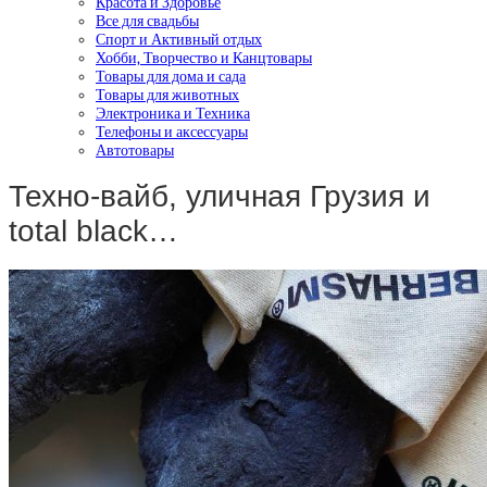
Красота и Здоровье
Все для свадьбы
Спорт и Активный отдых
Хобби, Творчество и Канцтовары
Товары для дома и сада
Товары для животных
Электроника и Техника
Телефоны и аксессуары
Автотовары
Техно-вайб, уличная Грузия и
total black…