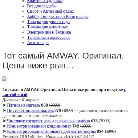
Красота и Здоровье
Все для свадьбы
Спорт и Активный отдых
Хобби, Творчество и Канцтовары
Товары для дома и сада
Товары для животных
Электроника и Техника
Телефоны и аксессуары
Автотовары
Тот самый AMWAY. Оригинал.
Цены ниже рын…
Тот самый AMWAY. Оригинал. Цены ниже рынка
при покупке
с
картой я.пэй
Доставка Я.маркет
➤
Пятновыводитель
858
(3000)
➤
Пистолет-опрыскиватель
370
(1200)
— удобное приспособление с
делениями, разными режимами
➤
Чистящее средство-гель для духовых шкафов
675
(2000)
➤
Концентрированный кондиционер
742
(3000)
➤
Концентрированная жидкость для мытья посуд
ы
824
(1890)
Реклама. ООО «Яндекс Маркет», ИНН 9704254424